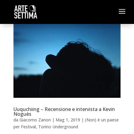
a
Uuquchiing – Recensione e intervista a Kevin
Noguès
da
Giacomo Zanon
|
Mag 1, 2019
|
(Non) è un paese
per Festival
,
Torino Underground