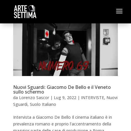
a
Nuovi Sguardi: Giacomo De Bello e il Veneto
sullo schermo
da
Lorenzo Sascor
|
Lug 9, 2022
|
INTERVISTE
,
Nuovi
Sguardi
,
Suolo Italiano
Intervista a Giacomo De Bello Il cinema italiano è in
prevalenza romano e proprio l’accentramento della
maggior parte delle case di produzione a Roma