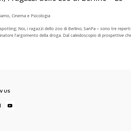
tiamo
,
Cinema e Psicologia
otting; Noi, i ragazzi dello zoo di Berlino; SanPa – sono tre reperti
tore l’argomento della droga. Dal caleidoscopio di prospettive ch
W US