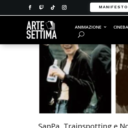
MANIFESTO
ANIMAZIONE
CINEB
SanPa, Trainspotting e Noi