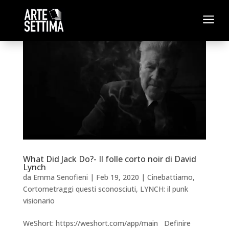
a
What Did Jack Do?- Il folle corto noir di David
Lynch
da
Emma Senofieni
|
Feb 19, 2020
|
Cinebattiamo
,
Cortometraggi questi sconosciuti
,
LYNCH: il punk
visionario
WeShort: https://weshort.com/app/main Definire