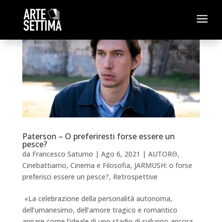
a
Paterson – O preferiresti forse essere un
pesce?
da
Francesco Saturno
|
Ago 6, 2021
|
AUTORƏ
,
Cinebattiamo
,
Cinema e Filosofia
,
JARMUSH: o forse
preferisci essere un pesce?
,
Retrospettive
«La celebrazione della personalità autonoma,
dell’umanesimo, dell’amore tragico e romantico
appare come l’ideale di uno stadio di sviluppo ancora