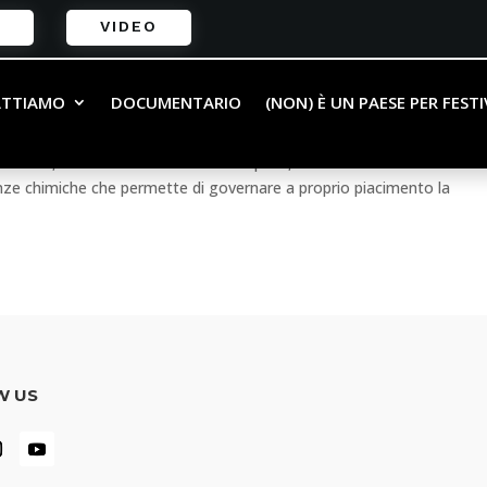
VIDEO
erhood – L’inevitabilità del destino
ATTIAMO
DOCUMENTARIO
(NON) È UN PAESE PER FEST
nimazione
del ‘900, in un’ambientazione steampunk, il mondo trova la sua cert
cienze chimiche che permette di governare a proprio piacimento la
W US