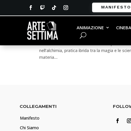
MANIFESTO
Fullmetal Alchemist: Broth
ANIMAZIONE
CINEB
da
Andrea Taddeucci
|
Apr 5, 2018
|
Anime e A
Fullmetal Alchemist:Brotherhood.Nei primi anni 
nell’alchimia, pratica ibrida tra la magia e le s
materia....
COLLEGAMENTI
FOLLO
Manifesto
Chi Siamo