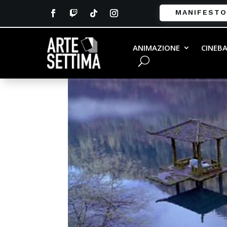
MANIFESTO
hero
ANIMAZIONE
CINEB
da
Andrea Vailati
|
Set 28, 2016
|
0 commenti