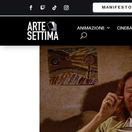
MANIFESTO
lancepulpfiction
ANIMAZIONE
CINEB
da
Andrea Vailati
|
Nov 15, 2016
|
0 commenti