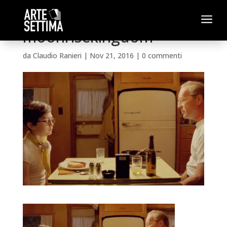
a
moonrisekingdom
da
Claudio Ranieri
|
Nov 21, 2016
|
0 commenti