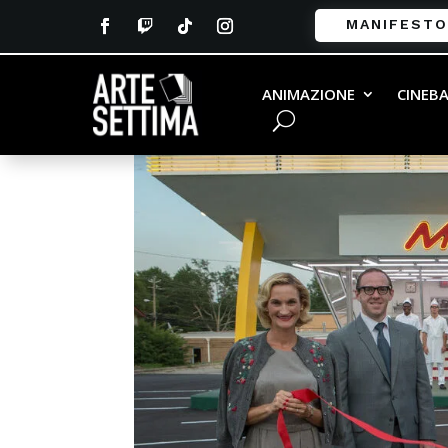
MANIFESTO
the founder
ANIMAZIONE
CINEB
da
Andrea Vailati
|
Gen 16, 2017
|
0 commenti