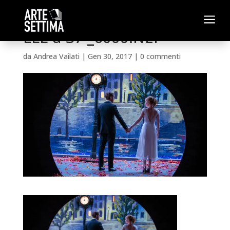
a
LLL d 37 _6000.NEF
da
Andrea Vailati
|
Gen 30, 2017
|
0 commenti