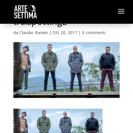
a
traispotting2
da
Claudio Ranieri
|
Ott 20, 2017
|
0 commenti