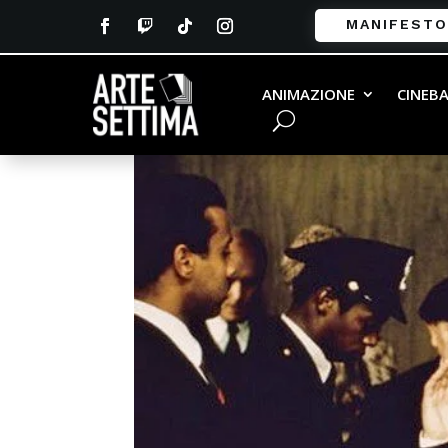
MANIFESTO
padrino 2
ANIMAZIONE
CINEB
da
Andrea Vailati
|
Mar 14, 2017
|
0 commenti