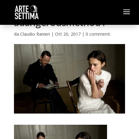
a
adangerousmethod1
da
Claudio Ranieri
|
Ott 20, 2017
|
0 commenti