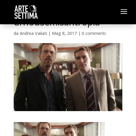
a
drhousemisantropia
da
Andrea Vailati
|
Mag 8, 2017
|
0 commenti