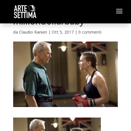
a
milliondollarbaby
da
Claudio Ranieri
|
Ott 5, 2017
|
0 commenti