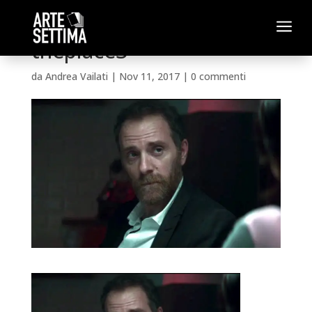
a
theplace3
da
Andrea Vailati
|
Nov 11, 2017
|
0 commenti