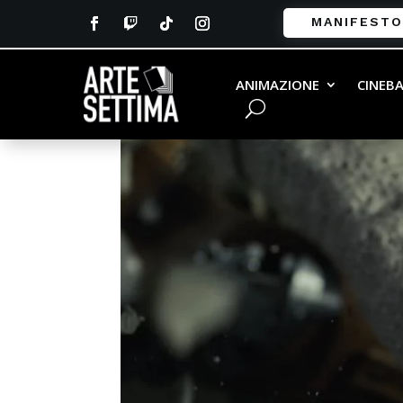
MANIFESTO
Rey
ANIMAZIONE
CINEB
da
Enrico Sciacovelli
|
Dic 15, 2017
|
0 commen