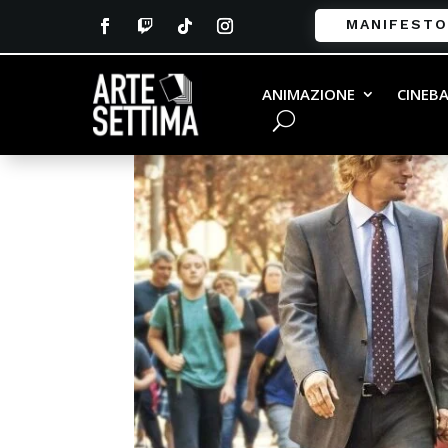
MANIFESTO
Wonder Copertina
ANIMAZIONE
CINEB
da
Andrea Martelli
|
Gen 2, 2018
|
0 commenti