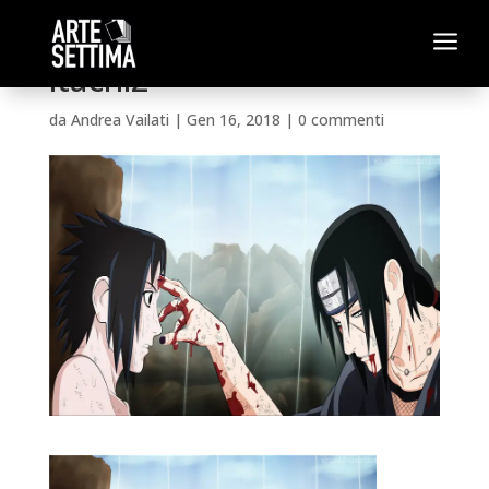
a
itachi2
da
Andrea Vailati
|
Gen 16, 2018
|
0 commenti