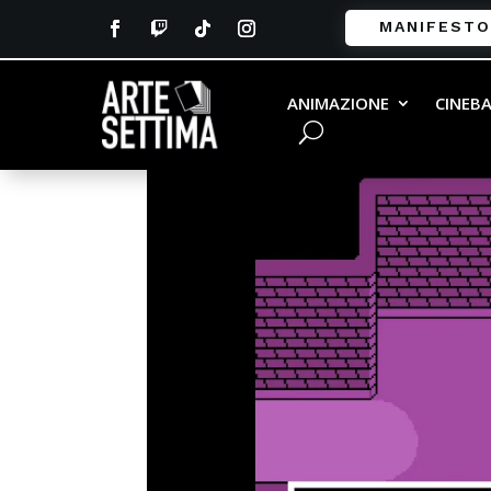
MANIFESTO
undertale-review-9
ANIMAZIONE
CINEB
da
Enrico Sciacovelli
|
Gen 18, 2018
|
0 commen