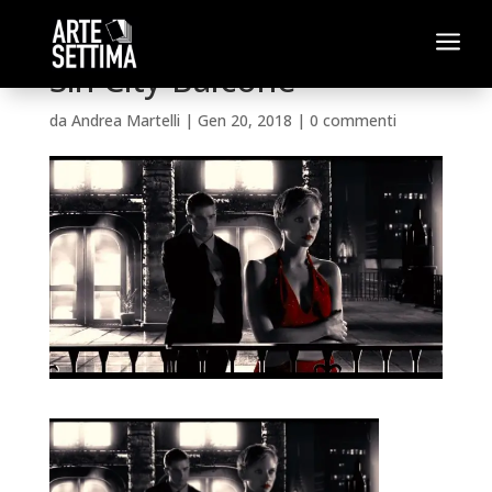
a
Sin City Balcone
da
Andrea Martelli
|
Gen 20, 2018
|
0 commenti