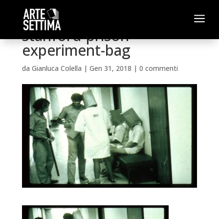
a
stanford-prison-
experiment-bag
da
Gianluca Colella
|
Gen 31, 2018
|
0 commenti