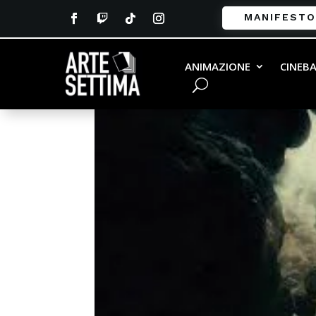
MANIFESTO
images-6
ANIMAZIONE
CINEB
da
Francesco Gamberini
|
Gen 26, 2018
|
0 co