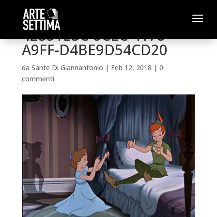
a
42351E3C-8CEC-4178-
A9FF-D4BE9D54CD20
da
Sante Di Giannantonio
|
Feb 12, 2018
|
0
commenti