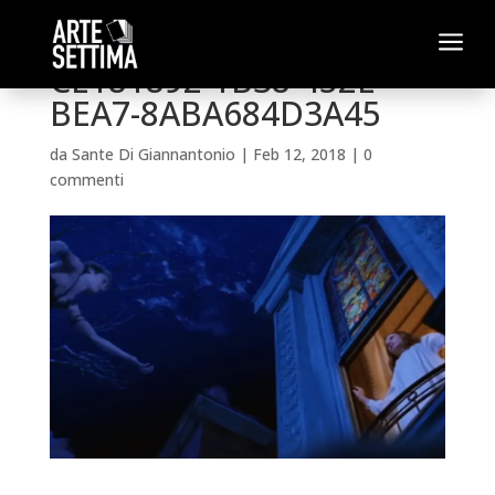
a
CE181892-1B38-452E-
BEA7-8ABA684D3A45
da
Sante Di Giannantonio
|
Feb 12, 2018
|
0
commenti