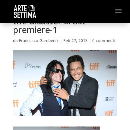
a
the-disaster-artist-
premiere-1
da
Francesco Gamberini
|
Feb 27, 2018
|
0 commenti