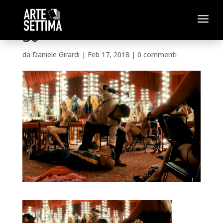
a
30
da
Daniele Girardi
|
Feb 17, 2018
|
0 commenti