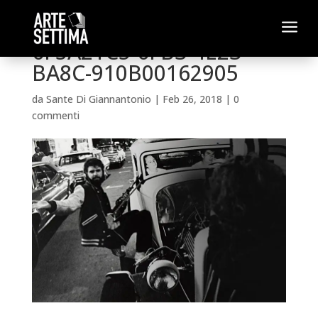
a
6F5A21C5-6FB3-4E23-
BA8C-910B00162905
da
Sante Di Giannantonio
|
Feb 26, 2018
|
0
commenti