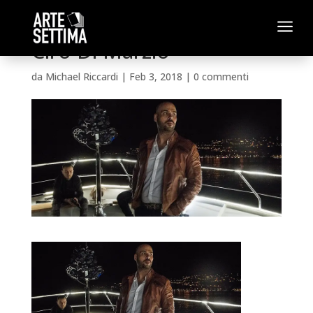
a
Ciro Di Marzio
da
Michael Riccardi
|
Feb 3, 2018
|
0 commenti