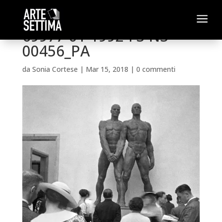
a
69977-01-1992-FS-NS-
00456_PA
da
Sonia Cortese
|
Mar 15, 2018
|
0 commenti