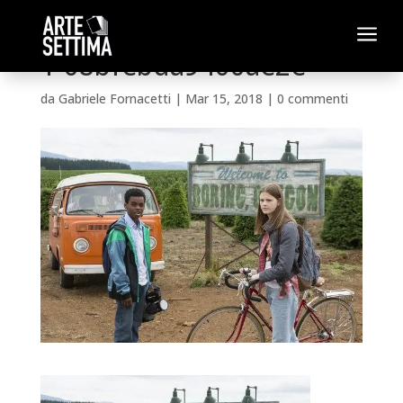
a
1-08bfebda9400ae2e
da
Gabriele Fornacetti
|
Mar 15, 2018
|
0 commenti