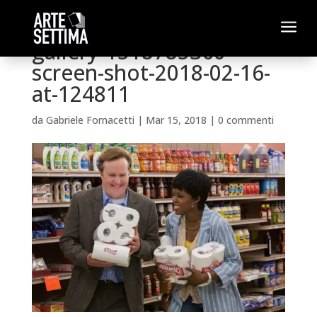
a
gallery-1518785360-
screen-shot-2018-02-16-
at-124811
da
Gabriele Fornacetti
|
Mar 15, 2018
|
0 commenti