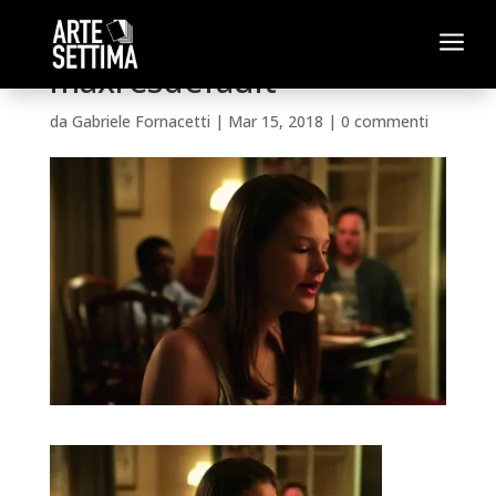
a
maxresdefault
da
Gabriele Fornacetti
|
Mar 15, 2018
|
0 commenti