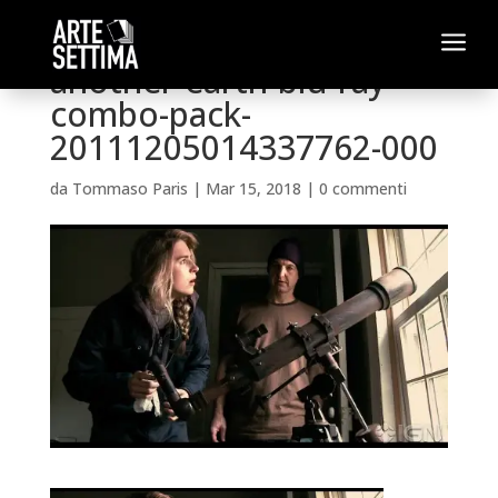
a
another-earth-blu-ray-
combo-pack-
20111205014337762-000
da
Tommaso Paris
|
Mar 15, 2018
|
0 commenti