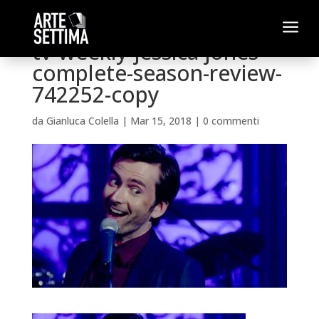
a
tv-weekly-jessica-jones-
complete-season-review-
742252-copy
da
Gianluca Colella
|
Mar 15, 2018
|
0 commenti