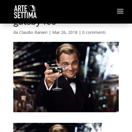
a
gatsby-leo
da
Claudio Ranieri
|
Mar 26, 2018
|
0 commenti