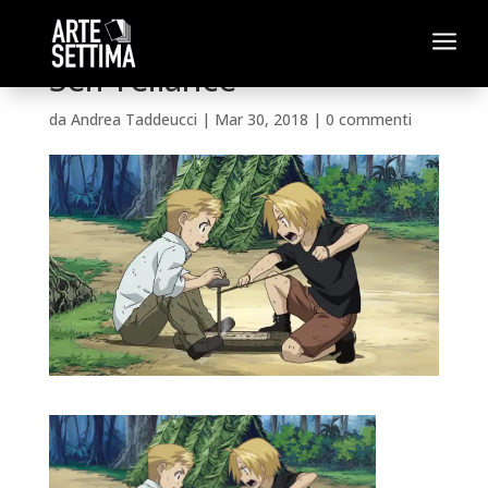
a
Self-reliance
da
Andrea Taddeucci
|
Mar 30, 2018
|
0 commenti