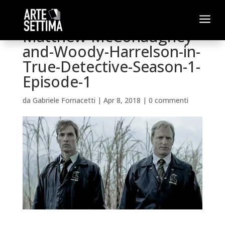
a
Matthew-McConaughey-
and-Woody-Harrelson-in-
True-Detective-Season-1-
Episode-1
da
Gabriele Fornacetti
|
Apr 8, 2018
|
0 commenti