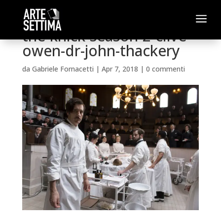
a
the-knick-season-2-clive-
owen-dr-john-thackery
da
Gabriele Fornacetti
|
Apr 7, 2018
|
0 commenti