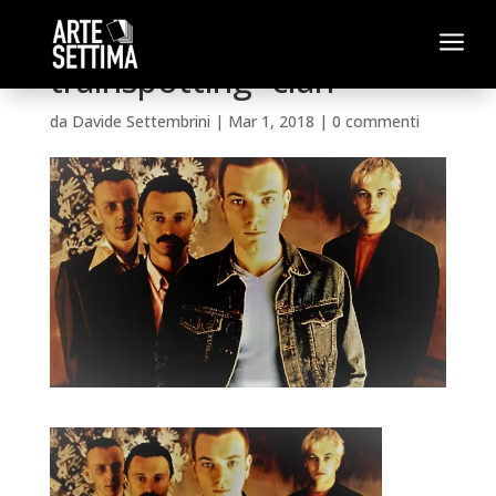
a
trainspotting- clan
da
Davide Settembrini
|
Mar 1, 2018
|
0 commenti