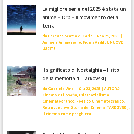
La migliore serie del 2025 è stata un
anime – Orb – il movimento della
terra
da
Lorenzo Scotto di Carlo
|
Gen 25, 2026
|
Anime e Animazione
,
Fidati Vedilo!
,
NUOVE
USCITE
Il significato di Nostalghia – Il rito
della memoria di Tarkovskij
da
Gabriele Vinci
|
Giu 23, 2025
|
AUTORƏ
,
Cinema e Filosofia
,
Esistenzialismo
Cinematografico
,
Poetico Cinematografico
,
Retrospettive
,
Storia del Cinema
,
TARKOVSKIJ:
il cinema come preghiera