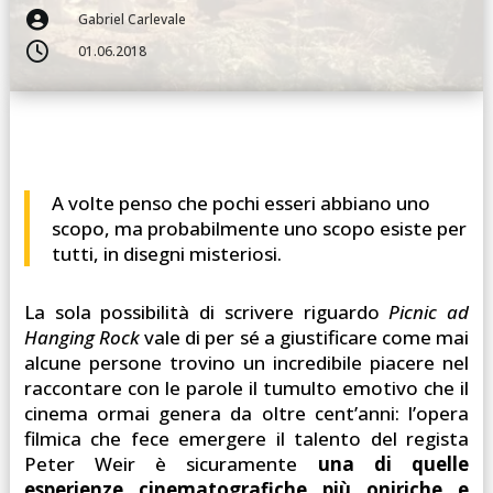

Gabriel Carlevale

01.06.2018
A volte penso che pochi esseri abbiano uno
scopo, ma probabilmente uno scopo esiste per
tutti, in disegni misteriosi.
La sola possibilità di scrivere riguardo
Picnic ad
Hanging Rock
vale di per sé a giustificare come mai
alcune persone trovino un incredibile piacere nel
raccontare con le parole il tumulto emotivo che il
cinema ormai genera da oltre cent’anni: l’opera
filmica che fece emergere il talento del regista
Peter Weir è sicuramente
una di quelle
esperienze cinematografiche più oniriche e