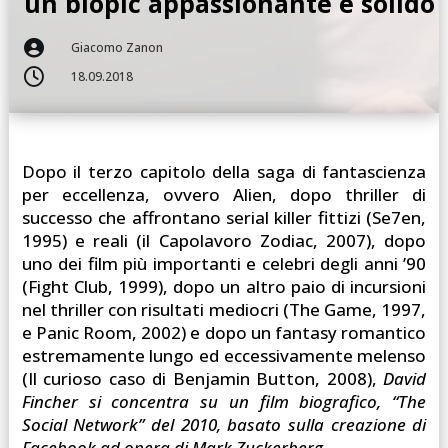
un biopic appassionante e solido

Giacomo Zanon

18.09.2018
Dopo il terzo capitolo della saga di fantascienza
per eccellenza, ovvero Alien, dopo thriller di
successo che affrontano serial killer fittizi (Se7en,
1995) e reali (il Capolavoro Zodiac, 2007), dopo
uno dei film più importanti e celebri degli anni ’90
(Fight Club, 1999), dopo un altro paio di incursioni
nel thriller con risultati mediocri (The Game, 1997,
e Panic Room, 2002) e dopo un fantasy romantico
estremamente lungo ed eccessivamente melenso
(Il curioso caso di Benjamin Button, 2008),
David
Fincher si concentra su un film biografico, “The
Social Network” del 2010, basato sulla creazione di
Facebook ad opera di Mark Zuckerberg.