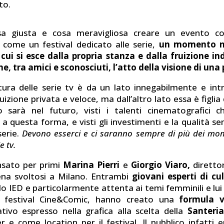
to.
sa giusta e cosa meravigliosa creare un evento col
 come un festival dedicato alle serie,
un momento ne
 cui si esce dalla propria stanza e dalla fruizione in
me, tra amici e sconosciuti, l’atto della visione di un
tura delle serie tv è da un lato innegabilmente e in
ruizione privata e veloce, ma dall’altro lato essa è figlia
o sarà nel futuro, visti i talenti cinematografici c
a questa forma, e visti gli investimenti e la qualità se
serie.
Devono esserci e ci saranno sempre di più dei mome
e tv.
nsato per primi
Marina Pierri
e
Giorgio Viaro,
direttori
ena svoltosi a Milano. Entrambi
giovani esperti di cu
o IED e particolarmente attenta ai temi femminili e lui
el festival Cine&Comic, hanno creato una
formula v
tivo espresso nella grafica alla scelta della
Santeria
 e come location per il festival. Il pubblico infatti 