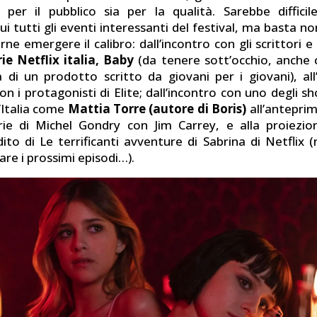
 per il pubblico sia per la qualità. Sarebbe difficil
i tutti gli eventi interessanti del festival, ma basta n
rne emergere il calibro: dall’incontro con gli scrittori e 
ie Netflix italia, Baby
(da tenere sott’occhio, anche
a di un prodotto scritto da giovani per i giovani), al
con i protagonisti di Elite; dall’incontro con uno degli 
’Italia come
Mattia Torre (autore di Boris)
all’antepri
rie di Michel Gondry con Jim Carrey, e alla proiezio
dito di Le terrificanti avventure di Sabrina di Netflix 
dare i prossimi episodi…).