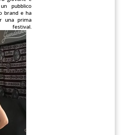
 un pubblico
uo brand e ha
er una prima
ival.