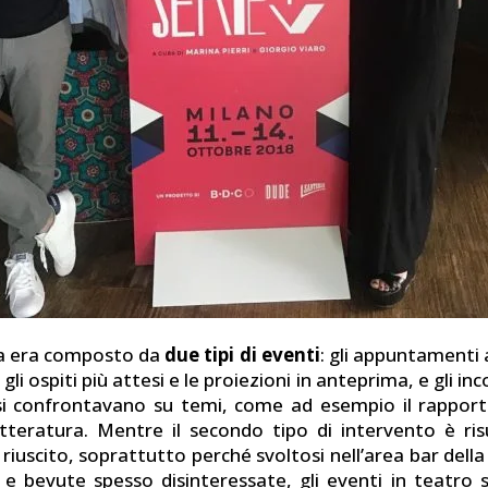
a era composto da
due tipi di eventi
: gli appuntament
gli ospiti più attesi e le proiezioni in anteprima, e gli in
si confrontavano su temi, come ad esempio il rappor
etteratura. Mentre il secondo tipo di intervento è ri
iuscito, soprattutto perché svoltosi nell’area bar della
ci e bevute spesso disinteressate, gli eventi in teatro 