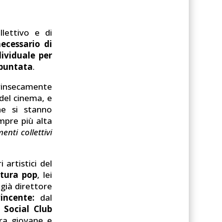
lettivo e di
cessario di
dividuale per
a puntata
.
trinsecamente
 del cinema, e
he si stanno
mpre più alta
nti collettivi
 artistici del
ltura pop
, lei
 già direttore
incente:
dal
 Social Club
era giovane e