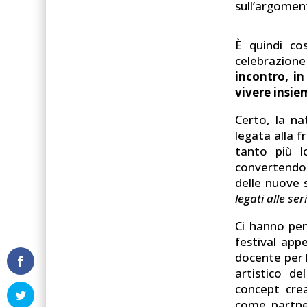
sull’argomen
È quindi co
celebrazione
incontro, in
vivere insie
Certo, la na
legata alla f
tanto più l
convertendo 
delle nuove 
legati alle seri
Ci hanno pe
festival app
docente per l
artistico d
concept crea
come partner