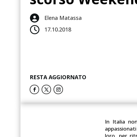

Elena Matassa

17.10.2018
RESTA AGGIORNATO
In Italia non
appassionati
loro, per ri