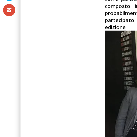
composto in
probabilment
partecipato
ediz