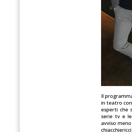
Il programm
in teatro con 
esperti che 
serie tv e l
avviso meno r
chiacchieric