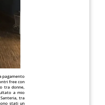
i a pagamento
contri free con
to tra donne,
sultato a mio
 Santeria, tra
sono stati un