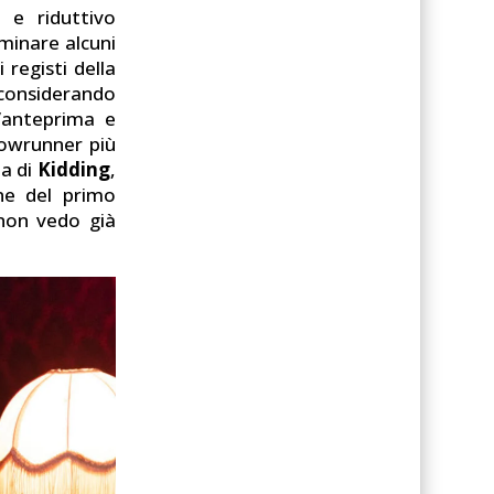
e e riduttivo
ominare alcuni
i registi della
 considerando
l’anteprima e
showrunner più
ma di
Kidding
,
ne del primo
(non vedo già