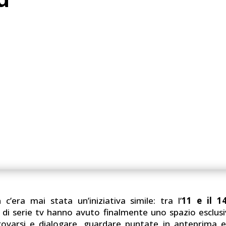
 c’era mai stata un’iniziativa simile: tra l’
11 e il 1
 di serie tv hanno avuto finalmente uno spazio esclu
trovarsi e dialogare, guardare puntate in anteprima e