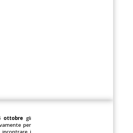
4 ottobre
gli
sivamente per
 incontrare i