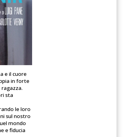
a e il cuore
ppia in forte
a ragazza.
ri sta
rando le loro
ni sul nostro
 quel mondo
ne e fiducia