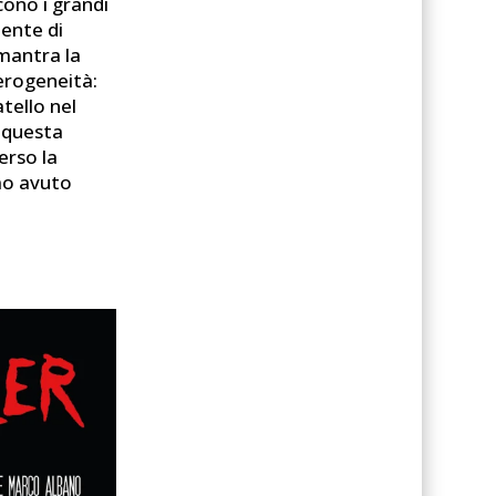
cono i grandi
dente di
mantra la
erogeneità:
tello nel
a questa
erso la
amo avuto