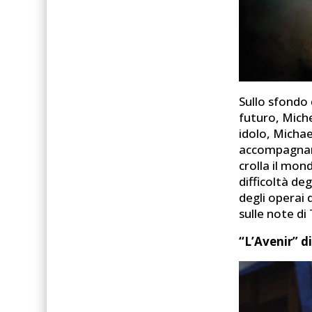
Sullo sfondo 
futuro, Miche
idolo, Micha
accompagnarl
crolla il mon
difficoltà de
degli operai d
sulle note di 
“L’Avenir” d