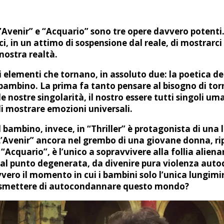
“L’Avenir” e “Acquario” sono tre opere davvero potenti.
i, in un attimo di sospensione dal reale, di mostrarci 
 nostra realtà.
i elementi che tornano, in assoluto due: la poetica del
bambino. La prima fa tanto pensare al bisogno di tor
le nostre singolarità, il nostro essere tutti singoli um
di mostrare emozioni universali.
l bambino, invece, in “Thriller” è protagonista di una 
“L’Avenir” ancora nel grembo di una giovane donna, ri
 “Acquario”, è l’unico a sopravvivere alla follia alien
 tal punto degenerata, da divenire pura violenza auto
vvero il momento in cui i bambini solo l’unica lungimi
 smettere di autocondannare questo mondo?