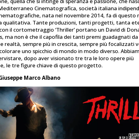
one, quella che si intinge di speranza e passione, che nas
 Mediterraneo Cinematografica, società italiana indipen
inematografiche, nata nel novembre 2014, fa di questo 
 qualitativa. Tante produzioni, tanti progetti, tanta et
 con il cortometraggio ‘Thriller’ portano un David di Dona
, ma non è che il capofila dei tanti premi guadagnati d
e realtà, sempre più in crescita, sempre più focalizzati v
di colorare uno spicchio di mondo in modo diverso. Abbi
tervistare, dopo aver visionato tre tra le loro opere più
, le tre figure chiave di questo progetto.
i Giuseppe Marco Albano