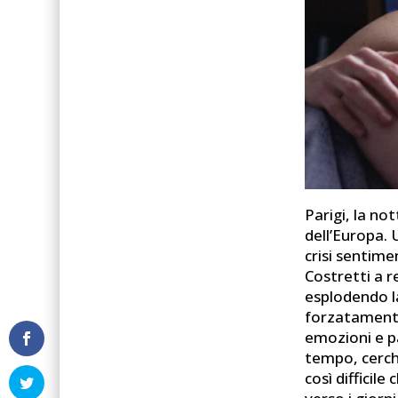
Parigi, la no
dell’Europa. 
crisi sentime
Costretti a r
esplodendo la
forzatamente 
emozioni e pa
tempo, cerch
così difficil