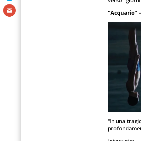
verso i giorn
“Acquario” 
“In una tragi
profondament
Intervista: