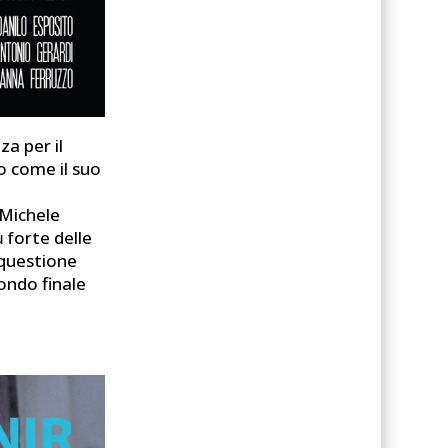
za per il
do come il suo
 Michele
̀ forte delle
a questione
tondo finale