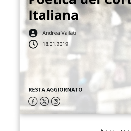
Italiana

Andrea Vailati

18.01.2019
RESTA AGGIORNATO