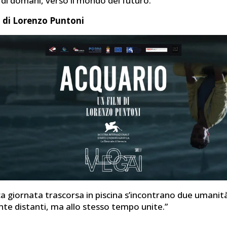
i di domani, verso il mondo del futuro.
– di Lorenzo Puntoni
ca giornata trascorsa in piscina s’incontrano due umanit
e distanti, ma allo stesso tempo unite.”