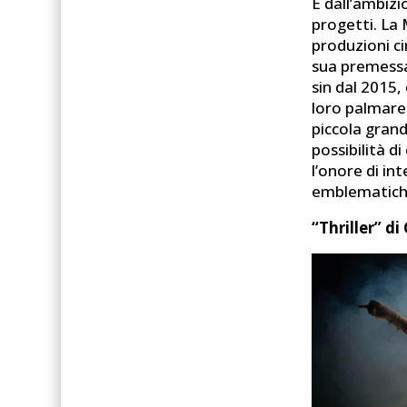
È dall’ambizi
progetti. La
produzioni c
sua premessa
sin dal 2015,
loro palmares
piccola grand
possibilità 
l’onore di in
emblematiche
“Thriller” d