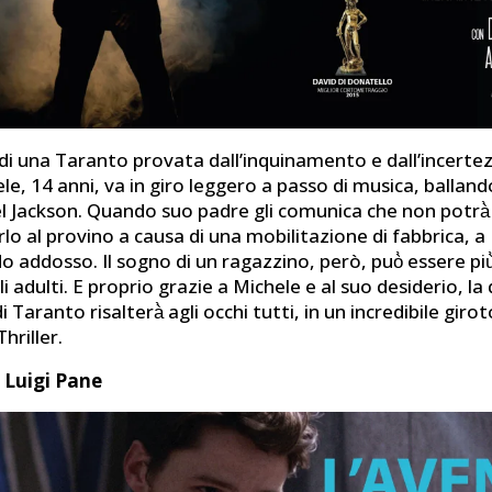
di una Taranto provata dall’inquinamento e dall’incertez
le, 14 anni, va in giro leggero a passo di musica, ballan
el Jackson. Quando suo padre gli comunica che non potrà̀
o al provino a causa di una mobilitazione di fabbrica, a
do addosso. Il sogno di un ragazzino, però, può̀ essere più
gli adulti. E proprio grazie a Michele e al suo desiderio, l
i Taranto risalterà̀ agli occhi tutti, in un incredibile giro
Thriller.
i Luigi Pane