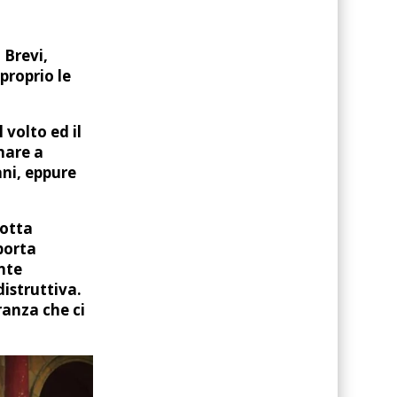
 Brevi,
proprio le
 volto ed il
nare a
ani, eppure
lotta
porta
ante
distruttiva.
ranza che ci