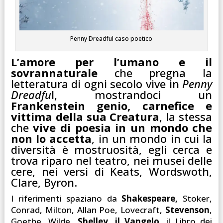
Penny Dreadful caso poetico
L’amore per l’umano e il
sovrannaturale
che pregna la
letteratura di ogni secolo vive in
Penny
Dreadfu
l, mostrandoci un
Frankenstein genio, carnefice e
vittima della sua Creatura
, la stessa
che
vive di poesia in un mondo che
non lo accetta
, in un mondo in cui la
diversità è mostruosità, egli cerca e
trova riparo nel teatro, nei musei delle
cere, nei versi di Keats, Wordswoth,
Clare, Byron.
I riferimenti spaziano da
Shakespeare,
Stoker,
Conrad, Milton, Allan Poe, Lovecraft,
Stevenson
,
Goethe, Wilde,
Shelley, il Vangelo,
il Libro dei