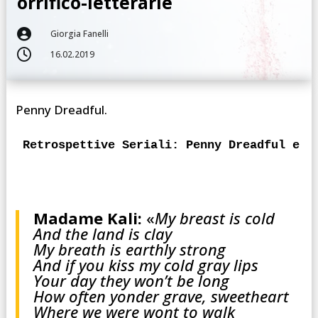
orrifico-letterarie

Giorgia Fanelli

16.02.2019
Penny Dreadful.
Retrospettive Seriali: Penny Dreadful e l
Madame Kali:
«
My breast is cold
And the land is clay
My breath is earthly strong
And if you kiss my cold gray lips
Your day they won’t be long
How often yonder grave, sweetheart
Where we were wont to walk