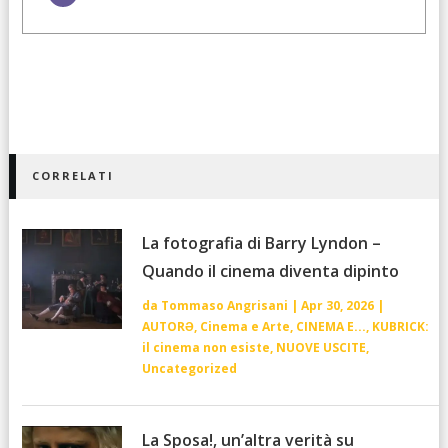
CORRELATI
La fotografia di Barry Lyndon –
Quando il cinema diventa dipinto
da
Tommaso Angrisani
|
Apr 30, 2026
|
AUTORƏ
,
Cinema e Arte
,
CINEMA E...
,
KUBRICK:
il cinema non esiste
,
NUOVE USCITE
,
Uncategorized
La Sposa!, un’altra verità su