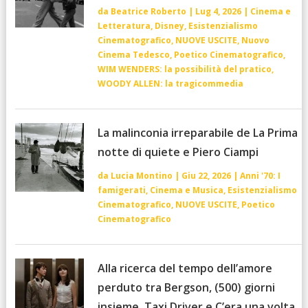
da
Beatrice Roberto
|
Lug 4, 2026
|
Cinema e
Letteratura
,
Disney
,
Esistenzialismo
Cinematografico
,
NUOVE USCITE
,
Nuovo
Cinema Tedesco
,
Poetico Cinematografico
,
WIM WENDERS: la possibilità del pratico
,
WOODY ALLEN: la tragicommedia
La malinconia irreparabile de La Prima
notte di quiete e Piero Ciampi
da
Lucia Montino
|
Giu 22, 2026
|
Anni '70: I
famigerati
,
Cinema e Musica
,
Esistenzialismo
Cinematografico
,
NUOVE USCITE
,
Poetico
Cinematografico
Alla ricerca del tempo dell’amore
perduto tra Bergson, (500) giorni
insieme, Taxi Driver e C’era una volta