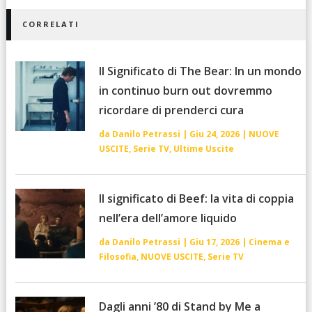
CORRELATI
Il Significato di The Bear: In un mondo
in continuo burn out dovremmo
ricordare di prenderci cura
da
Danilo Petrassi
|
Giu 24, 2026
|
NUOVE
USCITE
,
Serie TV
,
Ultime Uscite
Il significato di Beef: la vita di coppia
nell’era dell’amore liquido
da
Danilo Petrassi
|
Giu 17, 2026
|
Cinema e
Filosofia
,
NUOVE USCITE
,
Serie TV
Dagli anni ’80 di Stand by Me a