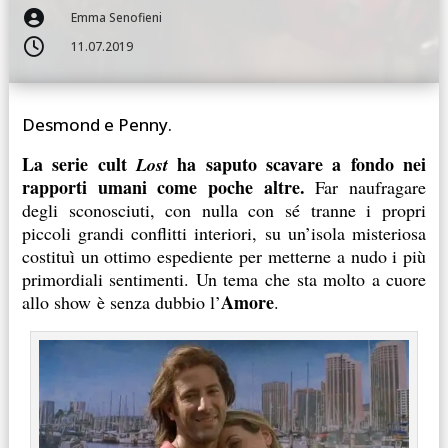

Emma Senofieni

11.07.2019
Desmond e Penny.
La serie cult
ha saputo scavare a fondo nei
Lost
rapporti umani come poche altre.
Far naufragare
degli sconosciuti, con nulla con sé tranne i propri
piccoli grandi conflitti interiori,
su un’isola misteriosa
costituì un ottimo espediente per metterne a nudo i più
primordiali sentimenti. Un tema che sta molto a cuore
Amore
allo show è senza dubbio l’
.