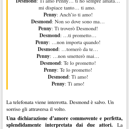
Desmond
: Ti amo Penny… ti ho sempre amata…
mi dispiace tanto… ti amo.
Penny
: Anch’io ti amo!
Desmond
: Non so dove sono ma…
Penny
: Ti troverò Desmond!
Desmond
: …ti prometto…
Penny
: …non importa quando!
Desmond
: …tornerò da te…
Penny
: …non smetterò mai…
Desmond
: Te lo prometto!
Penny
: Te lo prometto!
Desmond
: Ti amo!
Penny
: Ti amo!
La telefonata viene interrotta. Desmond è salvo. Un
sorriso gli attraversa il volto.
Una dichiarazione d’amore commovente e perfetta,
splendidamente interpretata dai due attori.
La