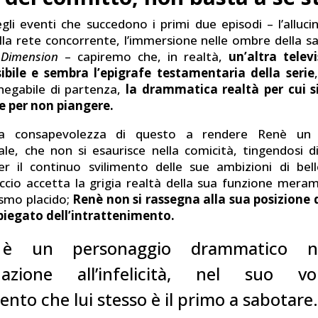
gli eventi che succedono i primi due episodi – l’alluci
lla rete concorrente, l’immersione nelle ombre della sa
 Dimension
– capiremo che, in realtà,
un’altra telev
ibile e sembra l’epigrafe testamentaria della serie
negabile di partenza,
la drammatica realtà per cui s
e per non piangere.
la consapevolezza di questo a rendere Renè un 
ale, che non si esaurisce nella comicità, tingendosi d
r il continuo svilimento delle sue ambizioni di bell
cio accetta la grigia realtà della sua funzione mera
ismo placido;
Renè non si rassegna alla sua posizione 
mpiegato dell’intrattenimento.
è un personaggio drammatico n
inazione all’infelicità, nel suo v
to che lui stesso è il primo a sabotare