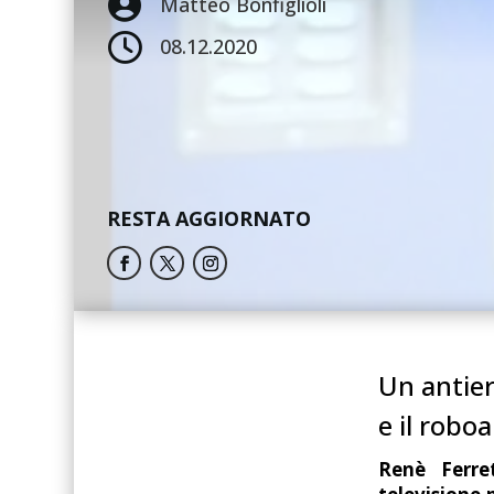

Matteo Bonfiglioli

08.12.2020
RESTA AGGIORNATO
Un antier
e il robo
Renè Ferre