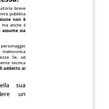
natoria breve
nità pubblica
isione non è
, ma anche il
i assume sia
personaggio
i malinconica
ezza. Se, ad
mente tecnica
di addetto ai
ella sua
olere un
.