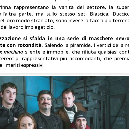
inna rappresentano la vanità del settore, la superf
ll’altra parte, ma sullo stesso set, Biascica, Duccio,
el loro modo straniato, sono invece la faccia più terrena
del lavoro impiegatizio.
zzazione si sfalda in una serie di maschere nevro
ate con rotondità.
Salendo la piramide, i vertici della r
ex machina
silente e immobile, che rifiuta qualsiasi con
 stereotipi rappresentativi più accomodanti, che premi
he i meriti espressivi.