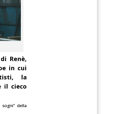
 di Renè,
oe in cui
isti, la
 il cieco
 sogni” della