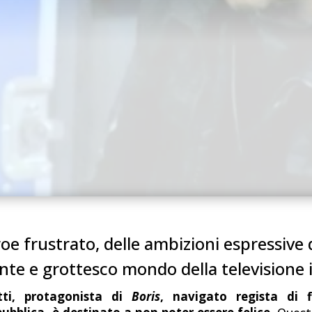
oe frustrato, delle ambizioni espressive 
ante e grottesco mondo della televisione i
tti, protagonista di
Boris
, navigato regista di f