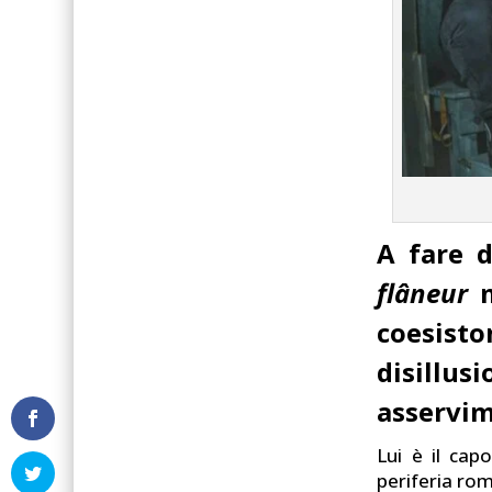
A fare d
flâneur
m
coesist
disillus
asservim
Lui è il cap
periferia rom