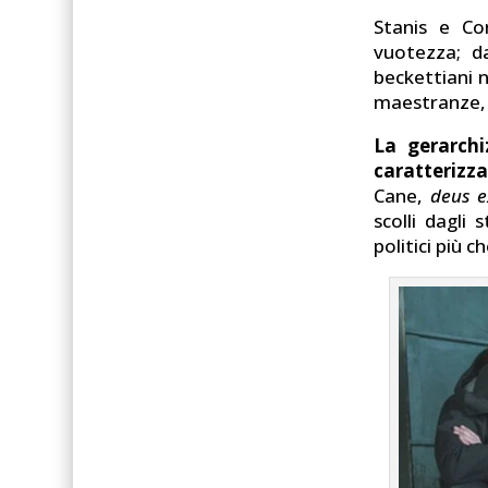
Stanis e Cor
vuotezza; da
beckettiani n
maestranze, 
La gerarchi
caratterizz
Cane,
deus 
scolli dagli
politici più c