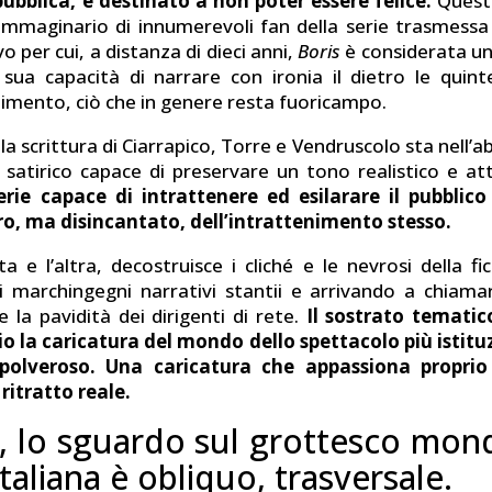
pubblica, è destinato a non poter essere felice.
Quest
l’immaginario di innumerevoli fan della serie trasmessa 
vo per cui, a distanza di dieci anni,
Boris
è considerata una
a sua capacità di narrare con ironia il dietro le qui
nimento, ciò che in genere resta fuoricampo.
lla scrittura di Ciarrapico, Torre e Vendruscolo sta nell’abi
satirico capace di preservare un tono realistico e at
rie capace di intrattenere ed esilarare il pubblico
o, ma disincantato, dell’intrattenimento stesso.
a e l’altra, decostruisce i cliché e le nevrosi della fic
 marchingegni narrativi stantii e arrivando a chiamar
 la pavidità dei dirigenti di rete.
Il sostrato tematic
rio la caricatura del mondo dello spettacolo più istitu
e polveroso. Una caricatura che appassiona propri
ritratto reale.
, lo sguardo sul grottesco mon
italiana è obliquo, trasversale.