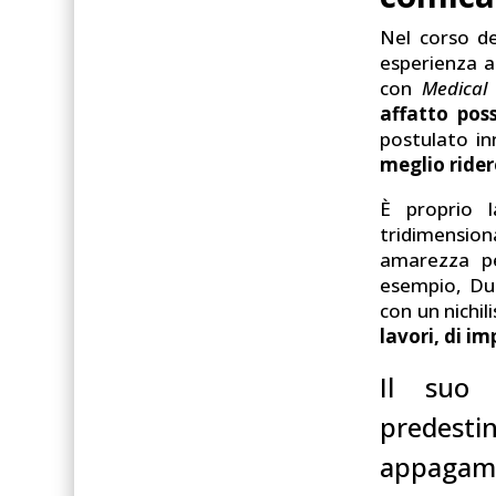
Nel corso de
esperienza a
con
Medical
affatto poss
postulato in
meglio rider
È proprio 
tridimension
amarezza pe
esempio, Duc
con un nichil
lavori, di i
Il suo 
predest
appagamen