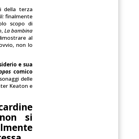
i della terza
i:
finalmente
olo scopo di
o
,
La bambina
dimostrare al
ovvio, non lo
siderio e sua
opos
comico
sonaggi delle
uster Keaton e
cardine
 non si
lmente
tessa.