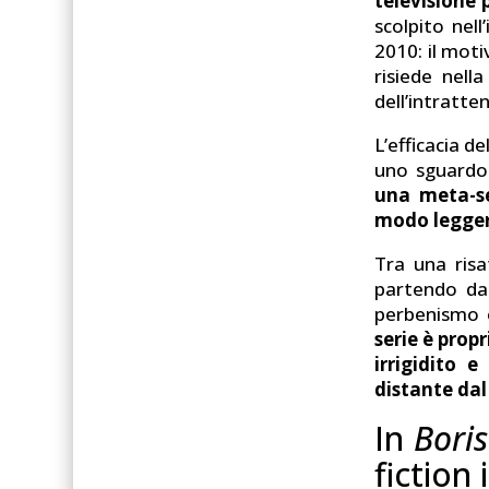
televisione 
scolpito nel
2010: il moti
risiede nell
dell’intratte
L’efficacia de
uno sguardo 
una meta-se
modo legger
Tra una risat
partendo dai
perbenismo e
serie è prop
irrigidito 
distante dal 
In
Boris
fiction 