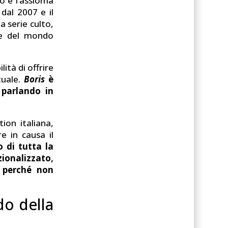
o è l’assioma
dal 2007 e il
 serie culto,
nte del mondo
lità di offrire
tuale.
Boris
è
 parlando in
tion italiana,
e in causa il
o di tutta la
zionalizzato,
o perché non
do della