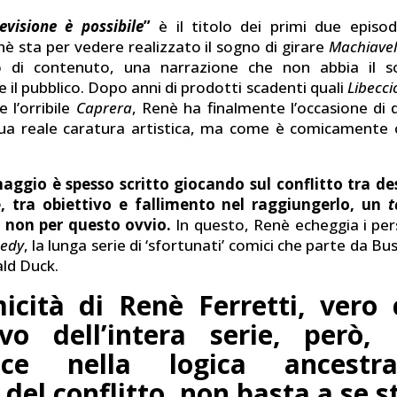
levisione è possibile
”
è il titolo dei primi due episod
nè sta per vedere realizzato il sogno di girare
Machiavell
 di contenuto, una narrazione che non abbia il s
 il pubblico. Dopo anni di prodotti scadenti quali
Libecci
e l’orribile
Caprera
, Renè ha finalmente l’occasione di 
sua reale caratura artistica, ma come è comicamente 
naggio è spesso scritto giocando sul conflitto tra de
e, tra obiettivo e fallimento nel raggiungerlo, un
t
a non per questo ovvio.
In questo, Renè echeggia i per
medy
, la lunga serie di ‘sfortunati’ comici che parte da B
ald Duck.
icità di Renè Ferretti, vero 
ivo dell’intera serie, però,
isce nella logica ancestra
del conflitto, non basta a se s