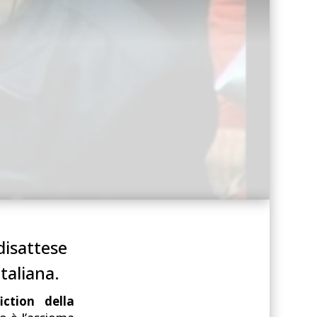
disattese
taliana.
iction della