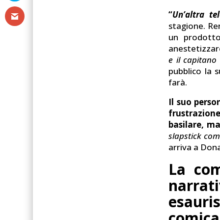
“
Un’altra te
stagione. Re
un prodotto
anestetizzare
e il capitano
pubblico la 
farà.
Il suo perso
frustrazion
basilare, m
slapstick co
arriva a Don
La com
narrat
esaur
comica 