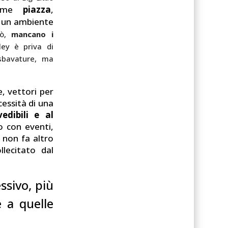
ome
piazza
,
i un ambiente
rò,
mancano i
ley è priva di
sbavature, ma
, vettori per
cessità di una
edibili e al
o con eventi,
 non fa altro
lecitato dal
ssivo, più
e a quelle