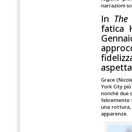
narrazioni sc
In
The 
fatica 
Gennaio
appr
fideli
aspetta
Grace (Nicol
York City più
nonché due c
felicemente s
una rottura,
apparenze.