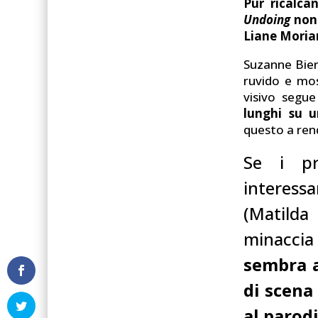
Pur ricalca
Undoing
non 
Liane Moria
Suzanne Bier
ruvido e mos
visivo segue
lunghi su u
questo a re
Se i pr
interessa
(Matilda
minaccia 
sembra a
di scena
al parodi