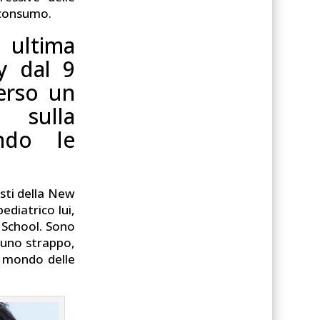
i consumo.
, ultima
ky dal 9
verso un
sulla
endo le
sti della New
ediatrico lui,
 School. Sono
è uno strappo,
 mondo delle