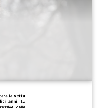
tare la
vetta
dici anni
. La
ressive delle