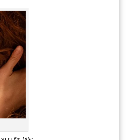
sso di
Big Little