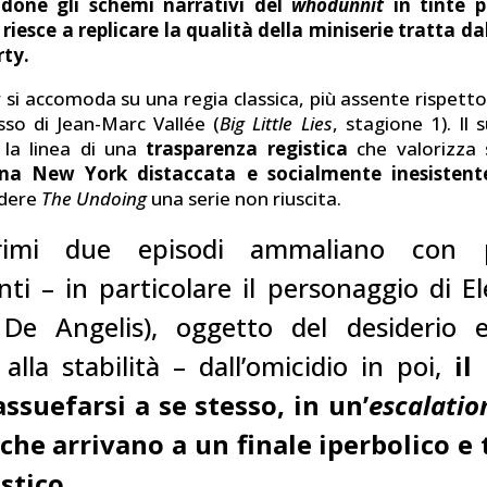
ndone gli schemi narrativi del
whodunnit
in tinte 
riesce a replicare la qualità della miniserie tratta d
rty.
 si accomoda su una regia classica, più assente rispetto
so di Jean-Marc Vallée (
Big Little Lies
, stagione 1). Il
 la linea di una
trasparenza registica
che valorizza 
na New York distaccata e socialmente inesistent
ndere
The Undoing
una serie non riuscita.
imi due episodi ammaliano con 
nti – in particolare il personaggio di E
 De Angelis), oggetto del desiderio 
alla stabilità – dall’omicidio in poi,
il
ssuefarsi a se stesso, in un’
escalatio
 che arrivano a un finale iperbolico e
stico.