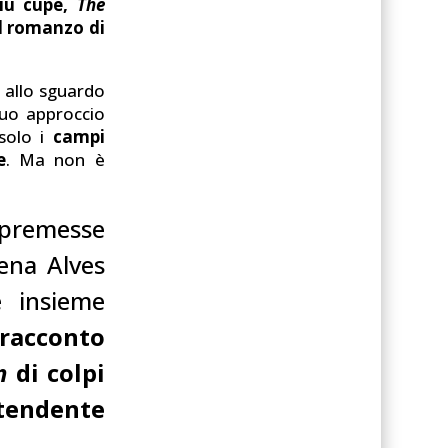
più cupe,
The
al romanzo di
 allo sguardo
 suo approccio
solo i
campi
e
. Ma non è
premesse
lena Alves
e insieme
 racconto
n
di colpi
 tendente