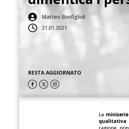

Matteo Bonfiglioli

21.01.2021
RESTA AGGIORNATO
Le
miniserie
qualitativa
ragione prin