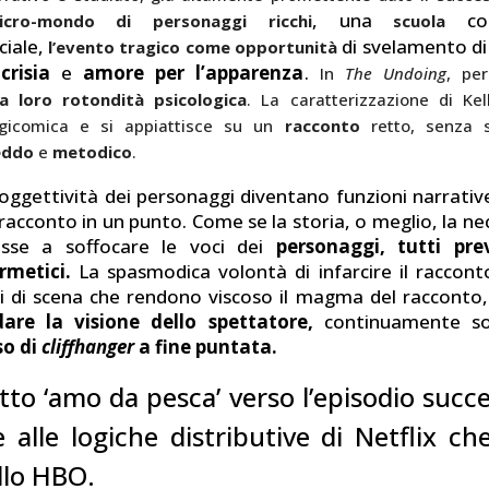
, una
c
icro-mondo di personaggi ricchi
scuola
iale,
di svelamento d
l’evento tragico come opportunità
crisia
e
amore per l’apparenza
.
In
The Undoing
, pe
la loro rotondità psicologica
. La caratterizzazione di Kel
ragicomica e si appiattisce su un
racconto
retto, senza 
eddo
e
metodico
.
soggettività dei personaggi diventano funzioni narrative
 racconto in un punto. Come se la storia, o meglio, la ne
asse a soffocare le voci dei
personaggi, tutti prev
rmetici.
La spasmodica volontà di infarcire il raccont
pi di scena che rendono viscoso il magma del racconto,
dare la visione dello spettatore,
continuamente sol
so di
cliffhanger
a fine puntata.
etto ‘amo da pesca’ verso l’episodio succe
alle logiche distributive di Netflix ch
llo HBO.