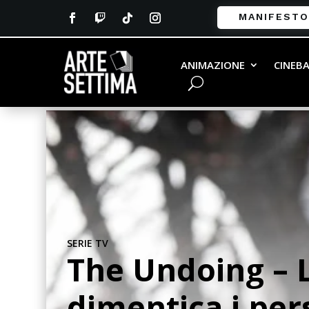
MANIFESTO
ANIMAZIONE
CINEB
SERIE TV
The Undoing – L
dimentica i pe