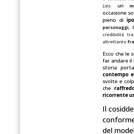
un
Lies
:
m
occasione soc
pieno di
ipo
personaggi, 
credibilità t
altrettanto
fr
Ecco che le 
far andare il
storia port
contempo e
svolte e col
che
raffred
ricorrente u
Il cosidd
conforme 
del mode