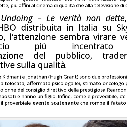
elte, più affini al cinema di qualità che alla televisione d
Undoing – Le verità non dette
HBO distribuita in Italia su S
, l’attenzione sembra virare 
occio più incentrato 
zzazione del pubblico, trad
tive sulla qualità
.
e Kidman) e Jonathan (Hugh Grant) sono due professioni
 altolocata; affermata psicologa lei, stimato oncologo p
olonne del consiglio direttivo della prestigiosa Reardon
posati e hanno un figlio. Infine, come è prevedibile, c’
 il proverbiale
evento scatenante
che rompe il fatato